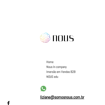
nous
Home
Nous In company
Imersão em Vendas B2B
NOUS edu
liziane@somosnous.com.br